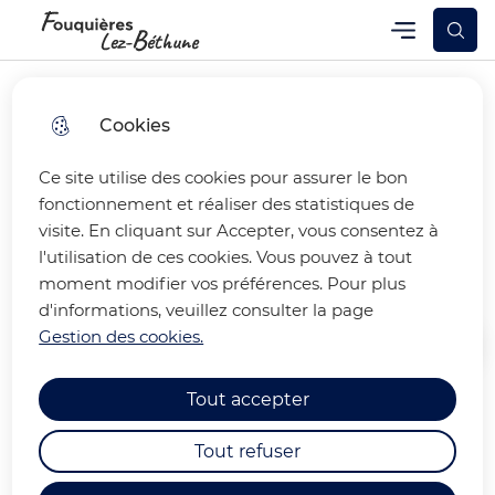
Skip
Skip
Aller au
Skip to
Menu
Fouquières-lez-Béthune
Menu principal
to
to
contenu
site
menu
search
principal
map
Cookies
Ce site utilise des cookies pour assurer le bon
VISITE DU CIMETIERE
fonctionnement et réaliser des statistiques de
visite. En cliquant sur Accepter, vous consentez à
MILITAIRE ANGLAIS
l'utilisation de ces cookies. Vous pouvez à tout
moment modifier vos préférences. Pour plus
d'informations, veuillez consulter la page
Gestion des cookies.
Accueil
Tout accepter
Le 30 septembre 2023, la
Tout refuser
commune organisait une visite du