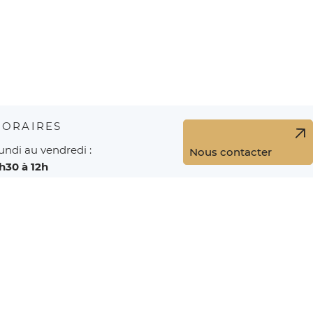
HORAIRES
undi au vendredi :
Nous contacter
h30 à 12h
3h30 à 17h
ermée le jeudi après-midi