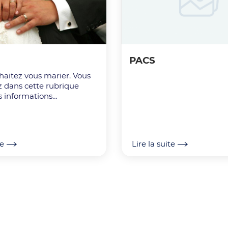
PACS
itez vous marier. Vous
z dans cette rubrique
s informations
res pour préparer
ent cette cérémonie.
te
Lire la suite