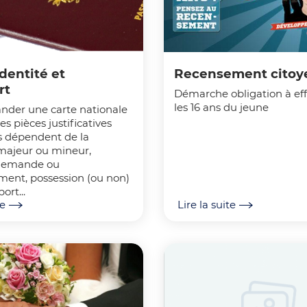
identité et
Recensement citoy
rt
Démarche obligation à ef
les 16 ans du jeune
der une carte nationale
les pièces justificatives
s dépendent de la
 majeur ou mineur,
demande ou
ment, possession (ou non)
ort...
te
Lire la suite