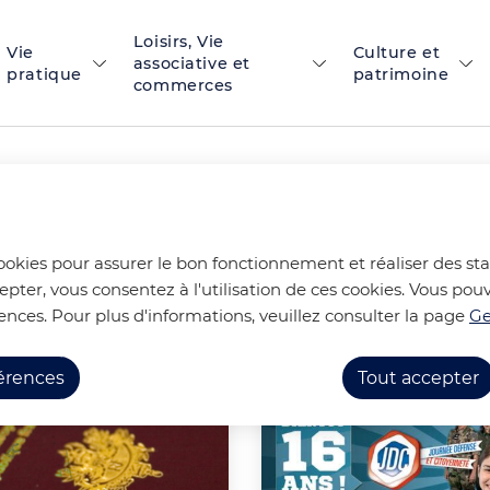
Loisirs, Vie
 principal
Skip to site map
Vie
Culture et
associative et
pratique
patrimoine
commerces
istratives
cookies pour assurer le bon fonctionnement et réaliser des stat
epter, vous consentez à l'utilisation de ces cookies. Vous p
ences. Pour plus d'informations, veuillez consulter la page
Ge
ves
férences
Tout accepter