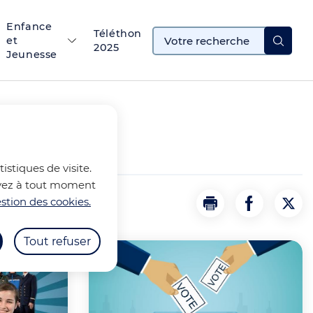
Enfance
Téléthon
et
2025
Jeunesse
istiques de visite.
ouvez à tout moment
stion des cookies.
Imprimer
Partager la
Part
Tout refuser