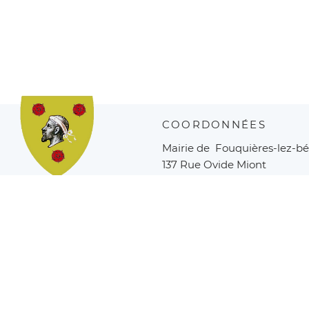
COORDONNÉES
Mairie de Fouquières-lez-b
137 Rue Ovide Miont
62232 Fouquières-lez-Béth
Fouquières
lez-Béthune
Tél :
03 21 68 24 71
contact
fouquieres-lez-be
Mentions légales
Modalités relatives aux cookies
Plan