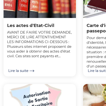
'
i
A
n
r
c
Les actes d'Etat-Civil
Carte d'
i
passepo
i
AVANT DE FAIRE VOTRE DEMANDE,
a
MERCI DE LIRE ATTENTIVEMENT
Pour deman
p
LES INFORMATIONS CI-DESSOUS :
d'identité, 
n
Plusieurs sites internet proposent de
nécessaire
a
vous aider à obtenir des actes d’état
situation :
e
civil. Ces sites sont payants et...
première 
l
renouvelle
d'un passep
e
Lire la suite
Lire la sui