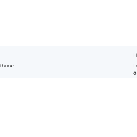
éthune
L
8
une
1
f
thune
.
fr
(contact[at]fouquieres-lez-bethune[dot]fr)
 du site