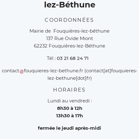
lez-Béthune
COORDONNÉES
Mairie de Fouquières-lez-béthune
137 Rue Ovide Miont
62232 Fouquières-lez-Béthune
Tél :
03 21 68 24 71
contact
fouquieres-lez-bethune
.
fr
(contact[at]fouquieres-
lez-bethune[dot]fr)
HORAIRES
Lundi au vendredi :
8h30 à 12h
13h30 à 17h
fermée le jeudi après-midi