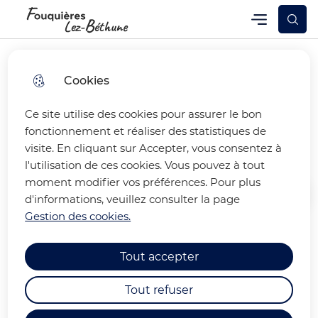
Skip
Skip
Aller au
Skip to
Menu
Fouquières-lez-Béthune
Menu principal
to
to
contenu
site
menu
search
principal
map
Cookies
Ce site utilise des cookies pour assurer le bon
Les actes d'Etat-Civil
fonctionnement et réaliser des statistiques de
visite. En cliquant sur Accepter, vous consentez à
l'utilisation de ces cookies. Vous pouvez à tout
moment modifier vos préférences. Pour plus
d'informations, veuillez consulter la page
Accueil
Gestion des cookies.
AVANT DE FAIRE VOTRE DEMANDE,
Tout accepter
MERCI DE LIRE ATTENTIVEMENT LES
INFORMATIONS CI-DESSOUS :
Tout refuser
Plusieurs sites internet proposent de