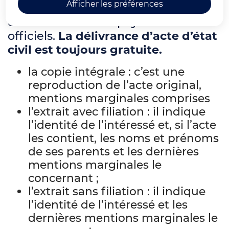
Afficher les préférences
vous aider à obtenir des actes d’état
civil. Ces sites sont payants et non
officiels.
La délivrance d’acte d’état
civil est toujours gratuite.
la copie intégrale : c’est une
reproduction de l’acte original,
mentions marginales comprises
l’extrait avec filiation : il indique
l’identité de l’intéressé et, si l’acte
les contient, les noms et prénoms
de ses parents et les dernières
mentions marginales le
concernant ;
l’extrait sans filiation : il indique
l’identité de l’intéressé et les
dernières mentions marginales le