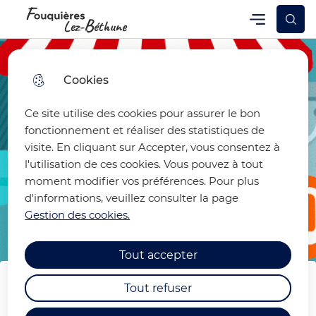
Skip
Skip
Aller au
Skip to
Menu
Fouquières-lez-Béthune
Menu principal
to
to
contenu
site
menu
search
principal
map
Cookies
Ce site utilise des cookies pour assurer le bon
fonctionnement et réaliser des statistiques de
visite. En cliquant sur Accepter, vous consentez à
l'utilisation de ces cookies. Vous pouvez à tout
moment modifier vos préférences. Pour plus
d'informations, veuillez consulter la page
Gestion des cookies.
Tout accepter
Tout refuser
Les commerces et le Ch'ti