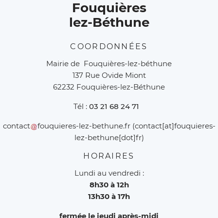
Fouquières
lez-Béthune
COORDONNÉES
Mairie de Fouquières-lez-béthune
137 Rue Ovide Miont
62232 Fouquières-lez-Béthune
Tél :
03 21 68 24 71
contact
fouquieres-lez-bethune
.
fr
(contact[at]fouquieres-
lez-bethune[dot]fr)
HORAIRES
Lundi au vendredi :
8h30 à 12h
13h30 à 17h
fermée le jeudi après-midi