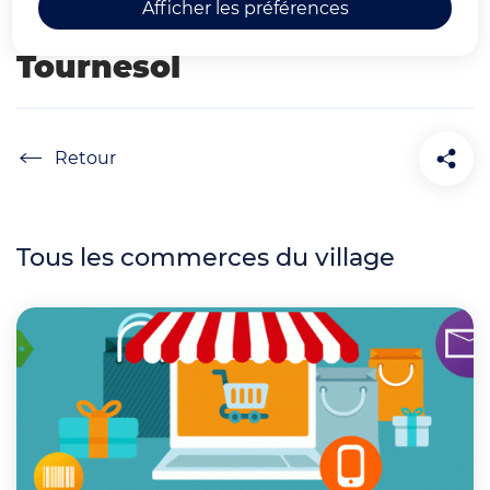
Afficher les préférences
marché de la résidence
Tournesol
Accueil
Tous les commerces du village