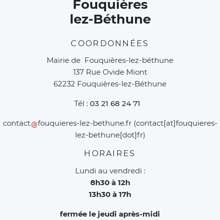
Fouquières
lez-Béthune
COORDONNÉES
Mairie de Fouquières-lez-béthune
137 Rue Ovide Miont
62232 Fouquières-lez-Béthune
Tél :
03 21 68 24 71
contact
fouquieres-lez-bethune
.
fr
(contact[at]fouquieres-
lez-bethune[dot]fr)
HORAIRES
Lundi au vendredi :
8h30 à 12h
13h30 à 17h
fermée le jeudi après-midi