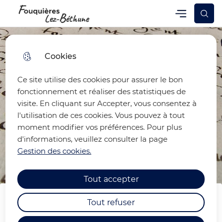
Skip
Skip
Aller au
Skip to
Menu
Fouquières-lez-Béthune
Menu principal
to
to
contenu
site
menu
search
principal
map
Cookies
Ce site utilise des cookies pour assurer le bon
fonctionnement et réaliser des statistiques de
visite. En cliquant sur Accepter, vous consentez à
l'utilisation de ces cookies. Vous pouvez à tout
moment modifier vos préférences. Pour plus
d'informations, veuillez consulter la page
Gestion des cookies.
Tout accepter
Tout refuser
La lettre "Mon village, c'est