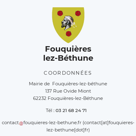
Fouquières
lez-Béthune
COORDONNÉES
Mairie de Fouquières-lez-béthune
137 Rue Ovide Miont
62232 Fouquières-lez-Béthune
Tél :
03 21 68 24 71
contact
fouquieres-lez-bethune
.
fr
(contact[at]fouquieres-
lez-bethune[dot]fr)