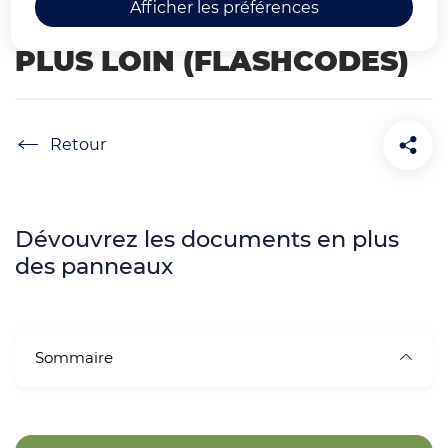
Afficher les préférences
PATRIMOINE : POUR ALLER
PLUS LOIN (FLASHCODES)
Accueil
Dévouvrez les documents en plus
des panneaux
Sommaire
Z