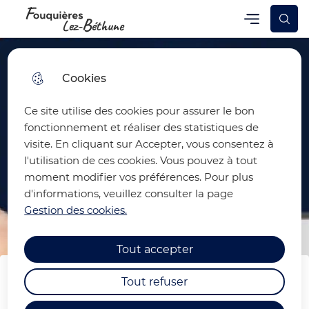
Skip
Skip
Aller au
Skip to
Menu
Fouquières-lez-Béthune
Menu principal
to
to
contenu
site
menu
search
principal
map
Cookies
Ce site utilise des cookies pour assurer le bon
fonctionnement et réaliser des statistiques de
visite. En cliquant sur Accepter, vous consentez à
l'utilisation de ces cookies. Vous pouvez à tout
moment modifier vos préférences. Pour plus
d'informations, veuillez consulter la page
Gestion des cookies.
Tout accepter
Tout refuser
PARCOURS VILLAGE