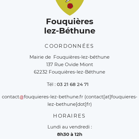
Fouquières
lez-Béthune
COORDONNÉES
Mairie de Fouquières-lez-béthune
137 Rue Ovide Miont
62232 Fouquières-lez-Béthune
Tél :
03 21 68 24 71
contact
fouquieres-lez-bethune
.
fr
(contact[at]fouquieres-
lez-bethune[dot]fr)
HORAIRES
Lundi au vendredi :
8h30 à 12h