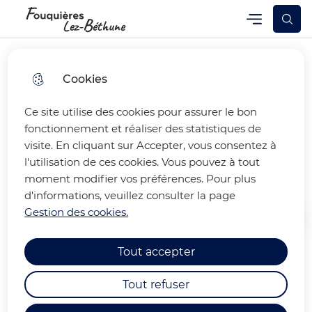
Skip
Skip
Aller au
Skip to
Menu
Fouquières-lez-Béthune
Menu principal
to
to
contenu
site
menu
search
principal
map
Cookies
Ce site utilise des cookies pour assurer le bon
LECTURE CONTE POUR LES
fonctionnement et réaliser des statistiques de
visite. En cliquant sur Accepter, vous consentez à
ENFANTS
l'utilisation de ces cookies. Vous pouvez à tout
moment modifier vos préférences. Pour plus
d'informations, veuillez consulter la page
Gestion des cookies.
Accueil
Tout accepter
La lecture pour vos enfants à
Tout refuser
Fouquières lez Béthune