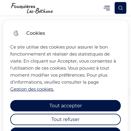
Skip
Skip
Aller au
Skip to
Menu
Fouquières-lez-Béthune
Menu principal
to
to
contenu
site
menu
search
principal
map
Cookies
Ce site utilise des cookies pour assurer le bon
Centre de loisirs de février
fonctionnement et réaliser des statistiques de
visite. En cliquant sur Accepter, vous consentez à
2026
l'utilisation de ces cookies. Vous pouvez à tout
moment modifier vos préférences. Pour plus
d'informations, veuillez consulter la page
Gestion des cookies.
Accueil
Tout accepter
Découvrez l'affiche et le planning
Tout refuser
d'activités du centre de loisirs des