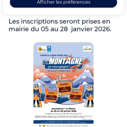
vacances de février ( du 16 au 27
Afficher les préférences
février 2026).
Les inscriptions seront prises en
mairie du 05 au 28 janvier 2026.
Zoom on image