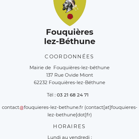
Fouquières
lez-Béthune
COORDONNÉES
Mairie de Fouquières-lez-béthune
137 Rue Ovide Miont
62232 Fouquières-lez-Béthune
Tél :
03 21 68 24 71
contact
fouquieres-lez-bethune
.
fr
(contact[at]fouquieres-
lez-bethune[dot]fr)
HORAIRES
Lundi au vendredi :