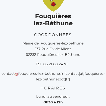
Fouquières
lez-Béthune
COORDONNÉES
Mairie de Fouquières-lez-béthune
137 Rue Ovide Miont
62232 Fouquières-lez-Béthune
Tél :
03 21 68 24 71
contact
fouquieres-lez-bethune
.
fr
(contact[at]fouquieres-
lez-bethune[dot]fr)
HORAIRES
Lundi au vendredi :
8h30 à 12h