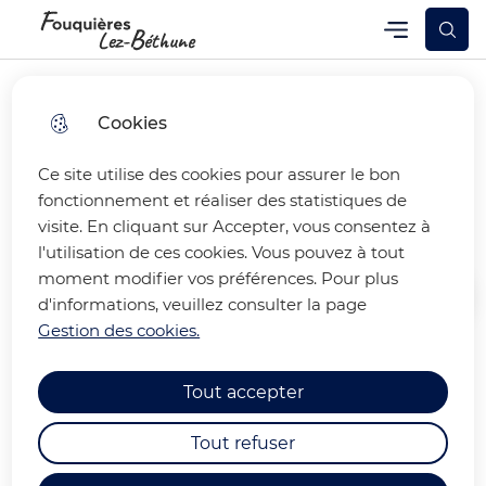
Skip
Skip
Aller au
Skip to
Menu
Fouquières-lez-Béthune
Menu principal
to
to
contenu
site
menu
search
principal
map
Cookies
Ce site utilise des cookies pour assurer le bon
Sitemap
fonctionnement et réaliser des statistiques de
visite. En cliquant sur Accepter, vous consentez à
l'utilisation de ces cookies. Vous pouvez à tout
moment modifier vos préférences. Pour plus
d'informations, veuillez consulter la page
Accueil
Gestion des cookies.
Tout accepter
L'édito du Maire
Tout refuser