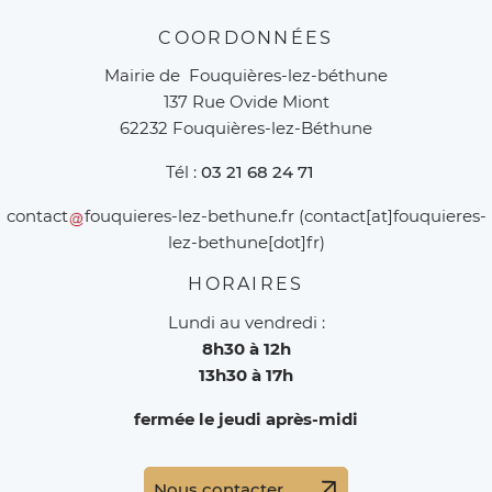
COORDONNÉES
Mairie de Fouquières-lez-béthune
137 Rue Ovide Miont
62232 Fouquières-lez-Béthune
Tél :
03 21 68 24 71
contact
fouquieres-lez-bethune
.
fr
(contact[at]fouquieres-
lez-bethune[dot]fr)
HORAIRES
Lundi au vendredi :
8h30 à 12h
13h30 à 17h
fermée le jeudi après-midi
Nous contacter