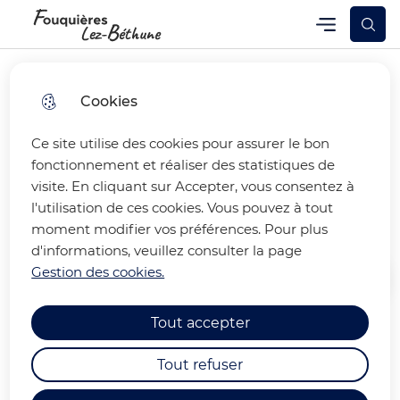
Skip
Skip
Aller au
Skip to
Menu
Fouquières-lez-Béthune
Menu principal
to
to
contenu
site
menu
search
principal
map
Cookies
Ce site utilise des cookies pour assurer le bon
UN PARCOURS
fonctionnement et réaliser des statistiques de
visite. En cliquant sur Accepter, vous consentez à
HISTORIQUE A DECOUVRIR
l'utilisation de ces cookies. Vous pouvez à tout
moment modifier vos préférences. Pour plus
d'informations, veuillez consulter la page
Gestion des cookies.
Accueil
Tout accepter
Un parcours pour découvrir l'histoire
Tout refuser
de Fouquières