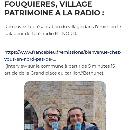
FOUQUIERES, VILLAGE
PATRIMOINE A LA RADIO :
Retrouvez la présentation du village dans l'émission le
baladeur de l'été, radio ICI NORD:
https://www.francebleu.fr/emissions/bienvenue-chez-
vous-en-nord-pas-de-…
(interview sur la commune à partir de 5 minutes 15,
article de la Grand place au carillon//Béthune).
Zoom on i