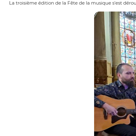
'
La troisième édition de la Fête de la musique s'est déro
i
A
n
r
c
i
i
a
p
n
a
e
l
e