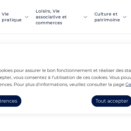
Loisirs, Vie
 principal
Skip to site map
Vie
Culture et
associative et
pratique
patrimoine
commerces
SUR LA FETE DE LA 
cookies pour assurer le bon fonctionnement et réaliser des stat
epter, vous consentez à l'utilisation de ces cookies. Vous p
ences. Pour plus d'informations, veuillez consulter la page
Ge
Festivités en photos
RETOUR EN PHOTOS SUR LA FET
férences
Tout accepter
ans la commune