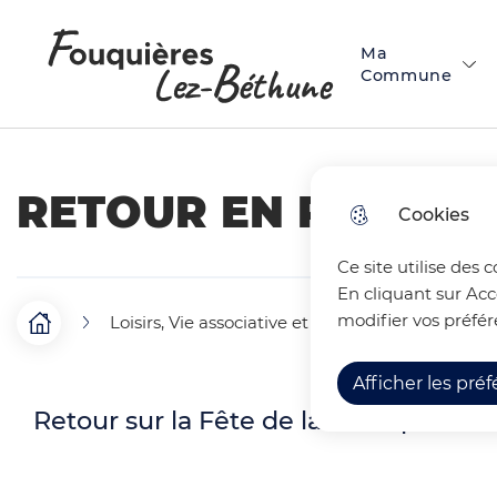
Menu principal
N
Skip to menu
Skip to search
Aller au contenu
a
Ma
Fouquières-lez-Béthune
Commune
v
i
g
RETOUR EN PHOTOS 
Cookies
a
t
Ce site utilise des 
En cliquant sur Acc
i
modifier vos préfér
Loisirs, Vie associative et Commerces
Les 
F
Accueil
o
i
Afficher les pré
n
Retour sur la Fête de la musique d
l
p
d
r