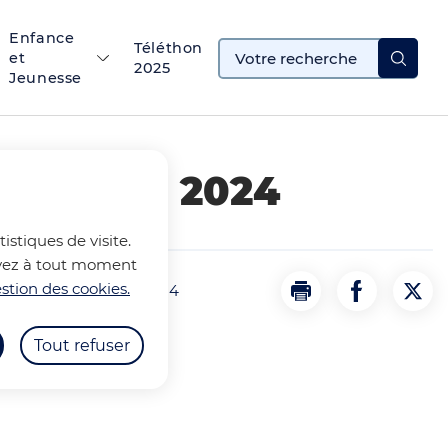
Enfance
Téléthon
et
2025
Jeunesse
MUSIQUE 2024
istiques de visite.
ouvez à tout moment
stion des cookies.
E DE LA MUSIQUE 2024
Imprimer
Partager la
Part
Tout refuser