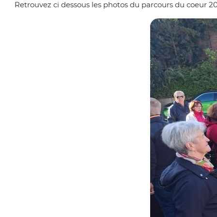
'
Retrouvez ci dessous les photos du parcours du coeur 2
i
A
n
r
c
i
i
a
p
n
a
e
l
e