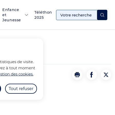
Enfance
Téléthon
et
2025
Jeunesse
istiques de visite.
ouvez à tout moment
stion des cookies.
S PHOTOS
Imprimer
Partager la
Part
Tout refuser