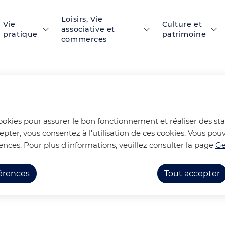
Loisirs, Vie
 principal
Skip to site map
Vie
Culture et
associative et
pratique
patrimoine
commerces
 2024 : LES PHOTOS
cookies pour assurer le bon fonctionnement et réaliser des stat
epter, vous consentez à l'utilisation de ces cookies. Vous p
ences. Pour plus d'informations, veuillez consulter la page
Ge
Festivités en photos
PARCOURS DU COEUR 2024 : LE
férences
Tout accepter
urs du coeur 2024