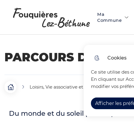
Menu principal
N
Skip to menu
Skip to search
Aller au contenu
a
Ma
Fouquières-lez-Béthune
Commune
v
i
g
PARCOURS DU COEUR
Cookies
a
t
Ce site utilise des 
En cliquant sur Acc
i
modifier vos préfér
Loisirs, Vie associative et Commerces
Les 
F
Accueil
o
i
Afficher les pré
n
Du monde et du soleil pour le parco
l
p
d
r