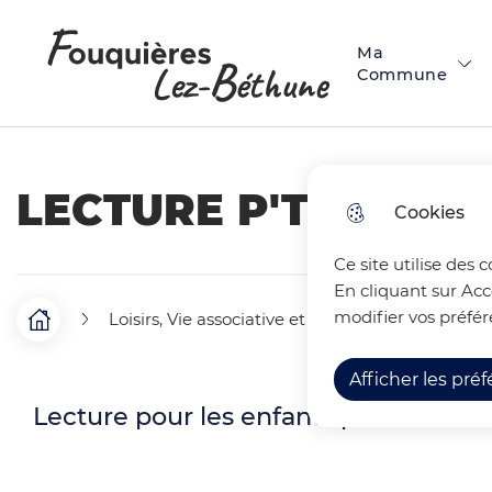
Menu principal
N
Skip to menu
Skip to search
Aller au contenu
a
Ma
Fouquières-lez-Béthune
Commune
v
i
g
LECTURE P'TITS BOU
Cookies
a
t
Ce site utilise des 
En cliquant sur Acc
i
modifier vos préfér
Loisirs, Vie associative et Commerces
Age
F
Accueil
o
i
Afficher les pré
n
Lecture pour les enfants par l'associat
l
p
d
r