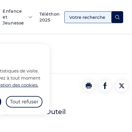
Enfance
Téléthon
et
2025
Jeunesse
istiques de visite.
ouvez à tout moment
stion des cookies.
Imprimer
Partager la
Part
Tout refuser
ité, école Yves Duteil