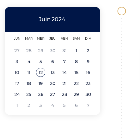
'
i
A
n
Juin
2024
r
c
i
LUN
MAR
MER
JEU
VEN
SAM
DIM
i
a
27
28
29
30
31
1
2
p
n
3
4
5
6
7
8
9
a
e
10
11
12
13
14
15
16
Voir tous les événements de
Juin 2024
l
17
18
19
20
21
22
23
e
24
25
26
27
28
29
30
1
2
3
4
5
6
7