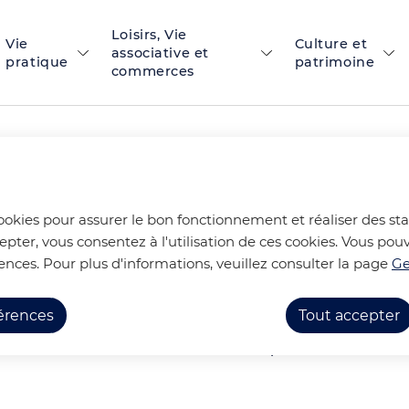
Loisirs, Vie
 principal
Skip to site map
Vie
Culture et
associative et
pratique
patrimoine
commerces
TS D'HISTOIRES
cookies pour assurer le bon fonctionnement et réaliser des stat
epter, vous consentez à l'utilisation de ces cookies. Vous p
ences. Pour plus d'informations, veuillez consulter la page
Ge
nda
LECTURE P'TITS BOUTS D'HISTOIRES
férences
Tout accepter
ion P'tits Bouts d'histoires, salle motric