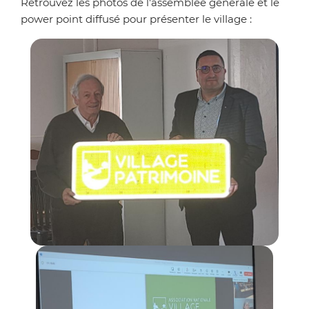
Retrouvez les photos de l'assemblée générale et le
power point diffusé pour présenter le village :
Zoom
Zoom 