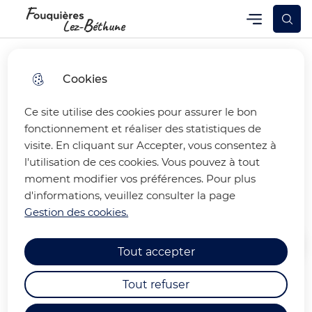
Skip
Skip
Aller au
Skip to
Menu
Fouquières-lez-Béthune
Menu principal
to
to
contenu
site
menu
search
principal
map
Cookies
Ce site utilise des cookies pour assurer le bon
LE LABEL VILLAGE
fonctionnement et réaliser des statistiques de
visite. En cliquant sur Accepter, vous consentez à
PATRIMOINE POUR
l'utilisation de ces cookies. Vous pouvez à tout
FOUQUIERES
moment modifier vos préférences. Pour plus
d'informations, veuillez consulter la page
Gestion des cookies.
Accueil
Tout accepter
Tout refuser
La commune décroche le label