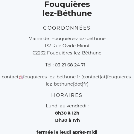
Fouquières
lez-Béthune
COORDONNÉES
Mairie de Fouquières-lez-béthune
137 Rue Ovide Miont
62232 Fouquières-lez-Béthune
Tél :
03 21 68 24 71
contact
fouquieres-lez-bethune
.
fr
(contact[at]fouquieres-
lez-bethune[dot]fr)
HORAIRES
Lundi au vendredi :
8h30 à 12h
13h30 à 17h
fermée le jeudi après-midi