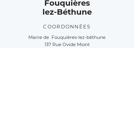
Fouquières
lez-Béthune
COORDONNÉES
Mairie de Fouquières-lez-béthune
137 Rue Ovide Miont
62232 Fouquières-lez-Béthune
Tél :
03 21 68 24 71
contact
fouquieres-lez-bethune
.
fr
(contact[at]fouquieres-
lez-bethune[dot]fr)
HORAIRES
Lundi au vendredi :
8h30 à 12h
13h30 à 17h
fermée le jeudi après-midi