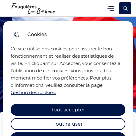
Skip
Skip
Aller au
Skip to
Menu
Fouquières-lez-Béthune
Menu principal
to
to
contenu
site
menu
search
principal
map
Cookies
Ce site utilise des cookies pour assurer le bon
fonctionnement et réaliser des statistiques de
visite. En cliquant sur Accepter, vous consentez à
l'utilisation de ces cookies. Vous pouvez à tout
moment modifier vos préférences. Pour plus
d'informations, veuillez consulter la page
Gestion des cookies.
Tout accepter
Tout refuser
Journée nationale du