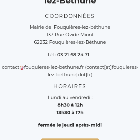
lez-Béthune
COORDONNÉES
Mairie de Fouquières-lez-béthune
137 Rue Ovide Miont
62232 Fouquières-lez-Béthune
Tél :
03 21 68 24 71
contact
fouquieres-lez-bethune
.
fr
(contact[at]fouquieres-
lez-bethune[dot]fr)
HORAIRES
Lundi au vendredi :
8h30 à 12h
13h30 à 17h
fermée le jeudi après-midi