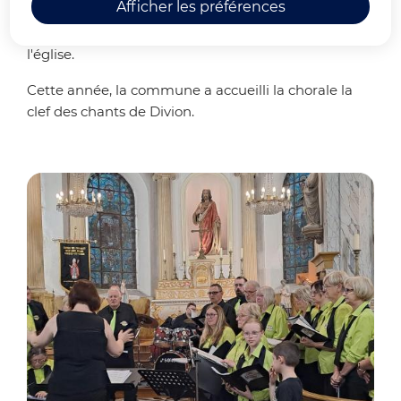
Afficher les préférences
La fête de la musique s'est déroulée le 19 juin 2026 à
l'église.
Cette année, la commune a accueilli la chorale la
clef des chants de Divion.
Zoo