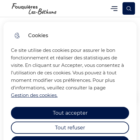
Skip
Skip
Aller au
Skip to
Menu
Fouquières-lez-Béthune
Menu principal
to
to
contenu
site
menu
search
principal
map
Cookies
Ce site utilise des cookies pour assurer le bon
FETE DE LA MUSIQUE 2026
fonctionnement et réaliser des statistiques de
visite. En cliquant sur Accepter, vous consentez à
: LES PHOTOS
l'utilisation de ces cookies. Vous pouvez à tout
moment modifier vos préférences. Pour plus
d'informations, veuillez consulter la page
Gestion des cookies.
Accueil
Tout accepter
Retrouvez les photos de la Fête
Tout refuser
de la musique