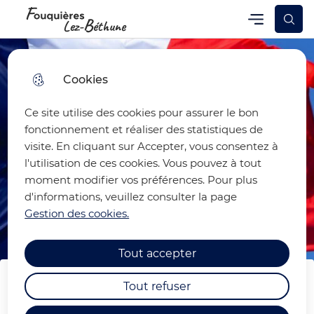
Skip
Skip
Aller au
Skip to
Menu
Fouquières-lez-Béthune
Menu principal
to
to
contenu
site
menu
search
principal
map
Cookies
Ce site utilise des cookies pour assurer le bon
fonctionnement et réaliser des statistiques de
visite. En cliquant sur Accepter, vous consentez à
l'utilisation de ces cookies. Vous pouvez à tout
moment modifier vos préférences. Pour plus
d'informations, veuillez consulter la page
Gestion des cookies.
Tout accepter
Tout refuser
COMMEMORATION DU 8