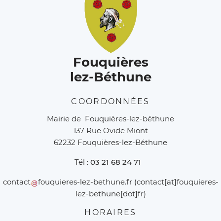
Fouquières
lez-Béthune
COORDONNÉES
Mairie de Fouquières-lez-béthune
137 Rue Ovide Miont
62232 Fouquières-lez-Béthune
Tél :
03 21 68 24 71
contact
fouquieres-lez-bethune
.
fr
(contact[at]fouquieres-
lez-bethune[dot]fr)
HORAIRES