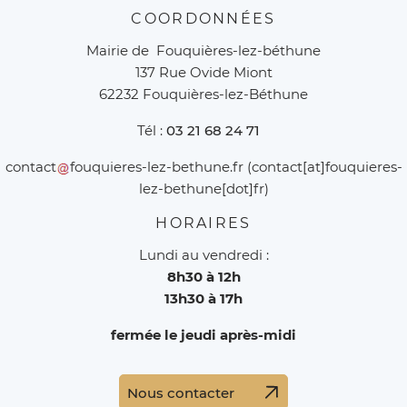
COORDONNÉES
Mairie de Fouquières-lez-béthune
137 Rue Ovide Miont
62232 Fouquières-lez-Béthune
Tél :
03 21 68 24 71
contact
fouquieres-lez-bethune
.
fr
(contact[at]fouquieres-
lez-bethune[dot]fr)
HORAIRES
Lundi au vendredi :
8h30 à 12h
13h30 à 17h
fermée le jeudi après-midi
Nous contacter