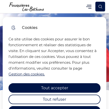
Skip
Skip
Aller au
Skip to
Menu
Fouquières-lez-Béthune
Menu principal
to
to
contenu
site
menu
search
principal
map
Cookies
Ce site utilise des cookies pour assurer le bon
fonctionnement et réaliser des statistiques de
visite. En cliquant sur Accepter, vous consentez à
l'utilisation de ces cookies. Vous pouvez à tout
moment modifier vos préférences. Pour plus
d'informations, veuillez consulter la page
Gestion des cookies.
Tout accepter
Tout refuser
COMMEMORATION DU 28