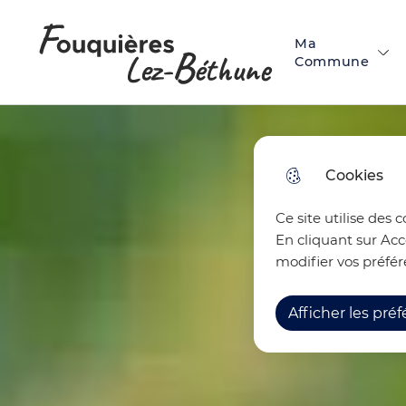
Menu principal
N
Skip to menu
Skip to search
Aller au contenu
a
Ma
Fouquières-lez-Béthune
Commune
v
i
g
Cookies
a
t
Ce site utilise des 
En cliquant sur Acc
i
modifier vos préfér
o
Afficher les pré
n
p
r