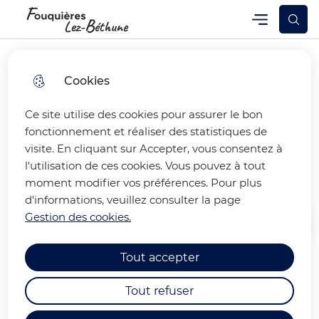
Skip
Skip
Aller au
Skip to
Menu
Fouquières-lez-Béthune
Menu principal
to
to
contenu
site
menu
search
principal
map
Cookies
Ce site utilise des cookies pour assurer le bon
APERO CONCERT DU 09 09
fonctionnement et réaliser des statistiques de
visite. En cliquant sur Accepter, vous consentez à
2022
l'utilisation de ces cookies. Vous pouvez à tout
moment modifier vos préférences. Pour plus
d'informations, veuillez consulter la page
Gestion des cookies.
Accueil
Tout accepter
Deuxième édition de l'apéro
Tout refuser
concert dans le cadre de la Fête