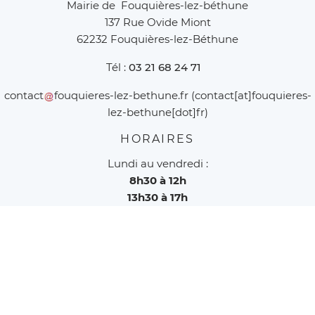
Mairie de Fouquières-lez-béthune
137 Rue Ovide Miont
62232 Fouquières-lez-Béthune
Tél :
03 21 68 24 71
contact
fouquieres-lez-bethune
.
fr
(contact[at]fouquieres-
lez-bethune[dot]fr)
HORAIRES
Lundi au vendredi :
8h30 à 12h
13h30 à 17h
fermée le jeudi après-midi
Nous contacter