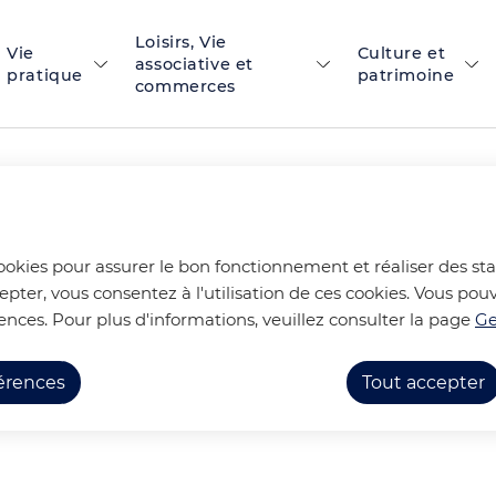
Loisirs, Vie
 principal
Skip to site map
Vie
Culture et
associative et
pratique
patrimoine
commerces
23 LES PHOTOS
cookies pour assurer le bon fonctionnement et réaliser des stat
epter, vous consentez à l'utilisation de ces cookies. Vous p
ences. Pour plus d'informations, veuillez consulter la page
Ge
Festivités en photos
APERO CONCERT 2023 LES PHO
férences
Tout accepter