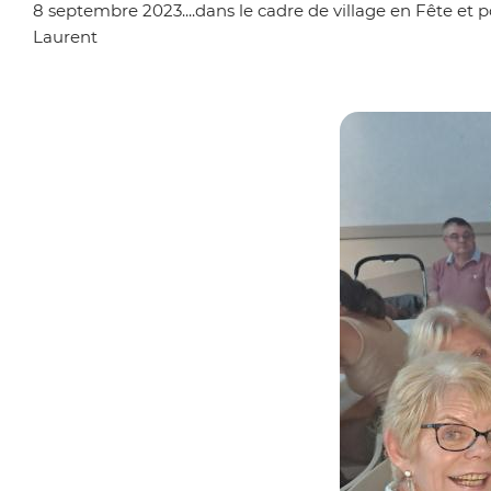
'
8 septembre 2023....dans le cadre de village en Fête et p
i
Laurent
A
n
r
c
i
i
a
p
n
a
e
l
e