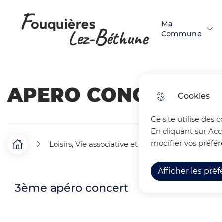
Menu principal
N
Skip to menu
Skip to search
Aller au contenu
a
Ma
Fouquières-lez-Béthune
Commune
v
i
g
APERO CONCERT 20
Cookies
a
t
Ce site utilise des 
En cliquant sur Acc
i
modifier vos préfér
Loisirs, Vie associative et Commerces
Les 
F
Accueil
o
i
Afficher les pré
n
3ème apéro concert
l
p
d
r