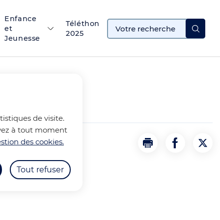
Enfance
Téléthon
et
2025
Jeunesse
istiques de visite.
ouvez à tout moment
stion des cookies.
TOS
Imprimer
Partager la
Part
Tout refuser