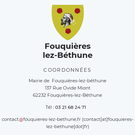
Fouquières
lez-Béthune
COORDONNÉES
Mairie de Fouquières-lez-béthune
137 Rue Ovide Miont
62232 Fouquières-lez-Béthune
Tél :
03 21 68 24 71
contact
fouquieres-lez-bethune
.
fr
(contact[at]fouquieres-
lez-bethune[dot]fr)