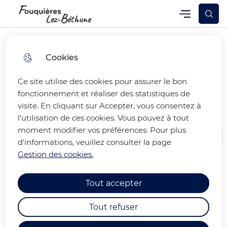
Skip
Skip
Aller au
Skip to
Menu
Fouquières-lez-Béthune
Menu principal
to
to
contenu
site
menu
search
principal
map
Cookies
Ce site utilise des cookies pour assurer le bon
8 MAI : LES PHOTOS
fonctionnement et réaliser des statistiques de
visite. En cliquant sur Accepter, vous consentez à
l'utilisation de ces cookies. Vous pouvez à tout
moment modifier vos préférences. Pour plus
d'informations, veuillez consulter la page
Accueil
Gestion des cookies.
Les photos de la cérémonie du 8
Tout accepter
mai
Tout refuser
La cérémonie du 8 mai à Fouquières-lez-Béthune a